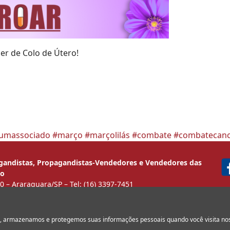
r de Colo de Útero!
aumassociado
#março
#marçolilás
#combate
#combatecanc
agandistas, Propagandistas-Vendedores e Vendedores das
ão
 – Araraquara/SP – Tel: (16) 3397-7451
a pela lei 6.224 de 14/07/1975.
servados. | UP! Comunicação Integrada.
os, armazenamos e protegemos suas informações pessoais quando você visita no