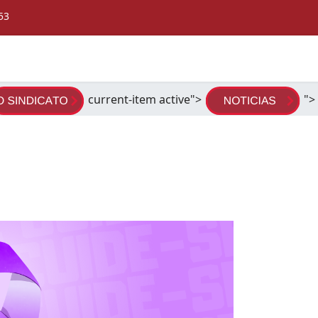
53
 LILÁS!
current-item active">
">