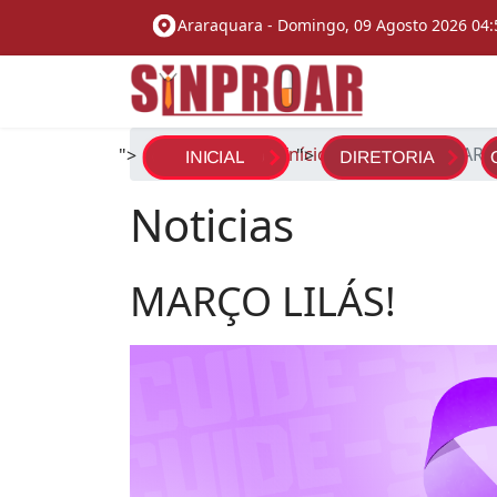
Araraquara -
Domingo, 09 Agosto 2026 04:
Você está aqui:
Início
Noticias
MARÇO
">
">
Noticias
MARÇO LILÁS!