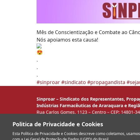
Mês de Conscientização e Combate ao Cânce
Nós apoiamos esta causa!
.
.
.
#sinproar
#sindicato
#propagandista
#sej
Sinproar – Sindicato dos Representantes, Prop
Indústrias Farmacêuticas de Araraquara e Regi
Rua Carlos Gomes, 1123 – Centro – CEP: 14801-340
Categoria profissional diferenciada regulamentad
Politica de Privacidade e Cookies
Copyright© 2026 SINPROAR. Todos os direitos re
Esta Política de Privacidade e Cookies descreve como coletamos, usam
com a Lei Geral de Proteção de Dados (LGPD) do Brasil.